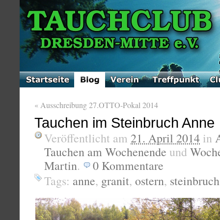
«
Ausschreibung 27.OTTO-Pokal 2014
Tauchen im Steinbruch Anne
Veröffentlicht am
21. April 2014
in
Tauchen am Wochenende
und
Woche
Martin
.
0
Kommentare
Tags:
anne
,
granit
,
ostern
,
steinbruch