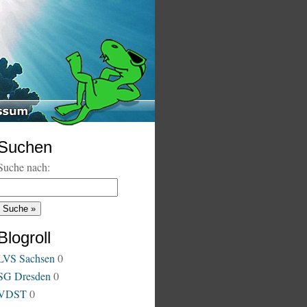
Suchen
Suche nach:
Blogroll
LVS Sachsen
0
SG Dresden
0
VDST
0