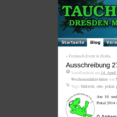
«
Freitauch-Event in Horka
Ausschreibung 
Veröffentlicht am
14. April
Wochenendaktivitäten
von
Tags:
birkwitz
,
otto
,
pokal
,
Am 10. und 
Pokal 2014 s
0
Antwor