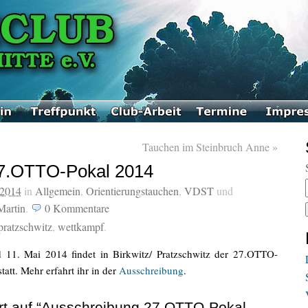
Tauchen im Steinbruch Anne
»
27.OTTO-Pokal 2014
 2014
in
Allgemein
,
Orientierungstauchen
,
VDST
und
Martin
.
0
Kommentare
pratzschwitz
,
wettkampf
.
11. Mai 2014 findet in Birkwitz/ Pratzschwitz der 27.OTTO-
tatt. Mehr erfahrt ihr in der
Ausschreibung
.
t auf “Ausschreibung 27.OTTO-Pokal