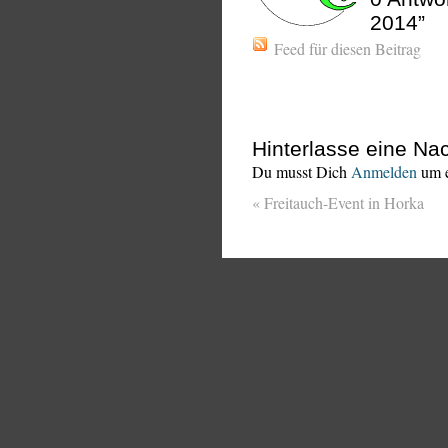
2014”
Feed für diesen Beitrag
Hinterlasse eine Nac
Du musst Dich
Anmelden
um e
«
Freitauch-Event in Horka