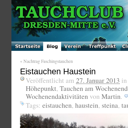
«
Nachtrag Faschingstauchen
Eistauchen Haustein
Veröffentlicht am
27. Januar 2013
i
Höhepunkt
,
Tauchen am Wochenend
Wochenendaktivitäten
von
Martin
.
Tags:
eistauchen
,
haustein
,
steina
,
ta