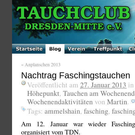
«
Anplanschen 2013
Nachtrag Faschingstauchen
Veröffentlicht am
27. Januar 2013
i
Höhepunkt
,
Tauchen am Wochenend
Wochenendaktivitäten
von
Martin
.
Tags:
ammelshain
,
fasching
,
faschin
Am 12. Januar war wieder Fasching
organisiert vom TDN.