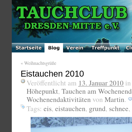
«
Weihnachtsgrüße
Eistauchen 2010
Veröffentlicht am
13. Januar 2010
i
Höhepunkt
,
Tauchen am Wochenend
Wochenendaktivitäten
von
Martin
.
Tags:
eis
,
eistauchen
,
grund
,
schnee
,