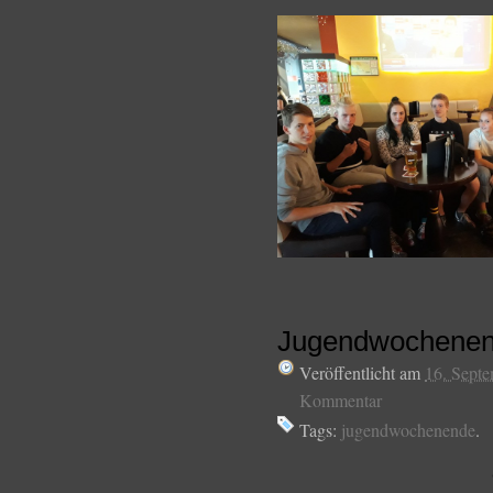
Jugendwochenen
Veröffentlicht am
16. Sept
Kommentar
Tags:
jugendwochenende
.