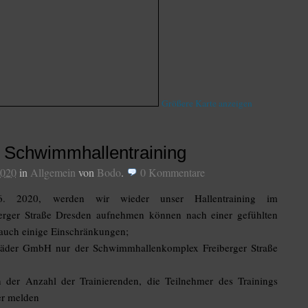
Größere Karte anzeigen
Schwimmhallentraining
2020
in
Allgemein
von
Bodo
.
0
Kommentare
 2020, werden wir wieder unser Hallentraining im
rger Straße Dresden aufnehmen können nach einer gefühlten
 auch einige Einschränkungen;
Bäder GmbH nur der Schwimmhallenkomplex Freiberger Straße
 der Anzahl der Trainierenden, die Teilnehmer des Trainings
er melden