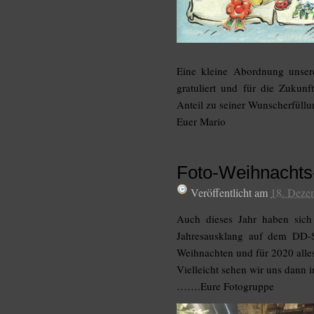
Eine kleine Abordnung unser
gratuliert und für die Zukun
Anteil zu seiner Wunscherfüllu
Euer Mario
Foto-Weihnachts-
Veröffentlicht am
18. Deze
Auch dieses Jahr haben sich
Jahresausklang auf dem DD-S
Weihnachten und für 2020 alle
Vielleicht sehen wir uns dann 
…….Eure Fotogruppe