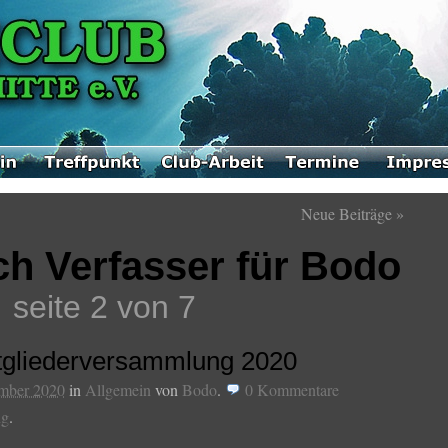
Neue Beiträge
»
ch Verfasser für Bodo
seite 2 von 7
itgliederversammlung 2020
ember 2020
in
Allgemein
von
Bodo
.
0
Kommentare
ng
.