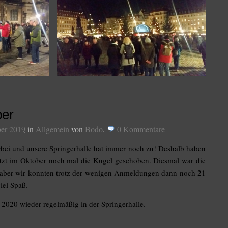
ber
ber 2019
in
Allgemein
von
Bodo
.
0
Kommentare
orbei und unsere Springerhalle hat immer noch zu! Deshalb haben
tzt im Oktober noch mal die Kugel geschoben. Diesmal war die
n, aber wir konnten trotz der wenigen Anmeldungen dann noch 21
iel Spaß.
 2020 wieder regelmäßig in der Springerhalle.