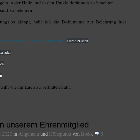
regeln in der Halle und in den Umkleideräumen zu beachten
 sind zu belehren
bungslos klappt, habe ich die Dokumente zur Belehrung hier
demieplanergänzung 2020 – Schwimmhallen
Herunterladen
erladen
den
en
wißt wie Ihr Euch zu verhalten habt.
on unserem Ehrenmitglied
r 2020
in
Allgemein
und
Höhepunkt
von
Bodo
.
0