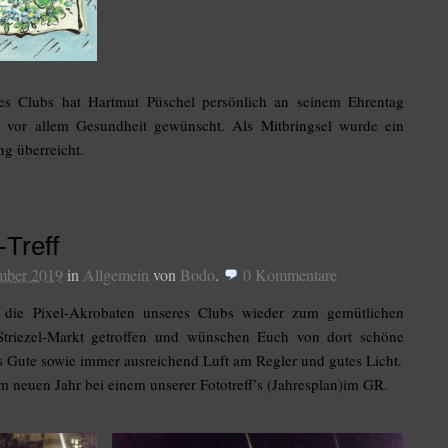
es Clubs hat Hartmut Püschel persönlich an seinem Ehrentag
ft vor allem Gesundheit gewünscht. Als Mitbringsel wurde ein
ng überreicht.
Treff
mber 2019
in
Allgemein
von
Bodo
.
0
Kommentare
 die Pixel-Akrobaten unseres Clubs wieder zum gemütlichen
triezel-Markt getroffen und wünschen Euch von dort schöne
s Gute sowie immer ausreichend Luft am Regler und gutes Licht.
im neuen Jahr bei einem unserer Fototreff’s (Jahresplan)im GR.