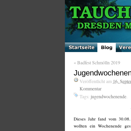
«
Badfest Schmölln 2019
Jugendwochenen
Veröffentlicht am
16. Sept
Kommentar
Tags:
jugendwochenende
.
Dieses Jahr fand vom 30.08.
wollten ein Wochenende gest