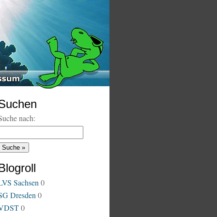
Suchen
Suche nach:
Blogroll
LVS Sachsen
0
SG Dresden
0
VDST
0