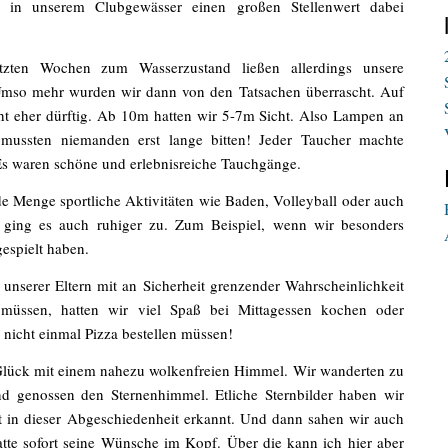
n in unserem Clubgewässer einen großen Stellenwert dabei
etzten Wochen zum Wasserzustand ließen allerdings unsere
mso mehr wurden wir dann von den Tatsachen überrascht. Auf
cht eher dürftig. Ab 10m hatten wir 5-7m Sicht. Also Lampen an
mussten niemanden erst lange bitten! Jeder Taucher machte
s waren schöne und erlebnisreiche Tauchgänge.
 Menge sportliche Aktivitäten wie Baden, Volleyball oder auch
 ging es auch ruhiger zu. Zum Beispiel, wenn wir besonders
spielt haben.
serer Eltern mit an Sicherheit grenzender Wahrscheinlichkeit
n müssen, hatten wir viel Spaß bei Mittagessen kochen oder
 nicht einmal Pizza bestellen müssen!
lück mit einem nahezu wolkenfreien Himmel. Wir wanderten zu
d genossen den Sternenhimmel. Etliche Sternbilder haben wir
t in dieser Abgeschiedenheit erkannt. Und dann sahen wir auch
tte sofort seine Wünsche im Kopf. Über die kann ich hier aber