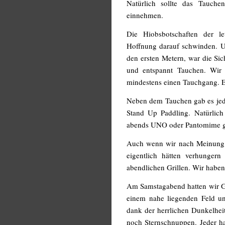
Natürlich sollte das Tauche
einnehmen.
Die Hiobsbotschaften der l
Hoffnung darauf schwinden. U
den ersten Metern, war die Si
und entspannt Tauchen. Wir 
mindestens einen Tauchgang. E
Neben dem Tauchen gab es jede
Stand Up Paddling. Natürlich
abends UNO oder Pantomime ge
Auch wenn wir nach Meinung un
eigentlich hätten verhunger
abendlichen Grillen. Wir haben
Am Samstagabend hatten wir G
einem nahe liegenden Feld un
dank der herrlichen Dunkelhei
noch Sternschnuppen. Jeder ha