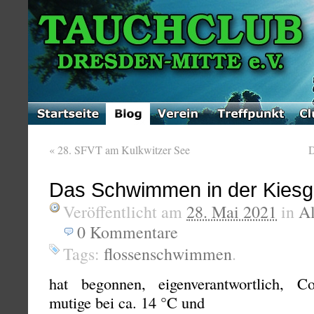
«
28. SFVT am Kulkwitzer See
D
Das Schwimmen in der Kies
Veröffentlicht am
28. Mai 2021
in
A
0
Kommentare
Tags:
flossenschwimmen
.
hat begonnen, eigenverantwortlich, 
mutige bei ca. 14 °C und