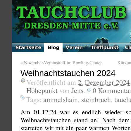
«
November-Vereinstreff im Bowling-Center
Kürzun
Weihnachtstauchen 2024
Veröffentlicht am
2. Dezember 2024
Höhepunkt
von
Jens
.
0
Kommenta
Tags:
ammelshain
,
steinbruch
,
tauch
Am 01.12.24 war es endlich wieder so 
Weihnachtstauchen stand an! Nach dem a
starteten wir mit ein paar warmen Worte