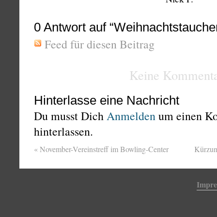
0
Antwort auf “Weihnachtstauche
Feed für diesen Beitrag
Keine Kommenta
Hinterlasse eine Nachricht
Du musst Dich
Anmelden
um einen K
hinterlassen.
«
November-Vereinstreff im Bowling-Center
Kürzun
Impr