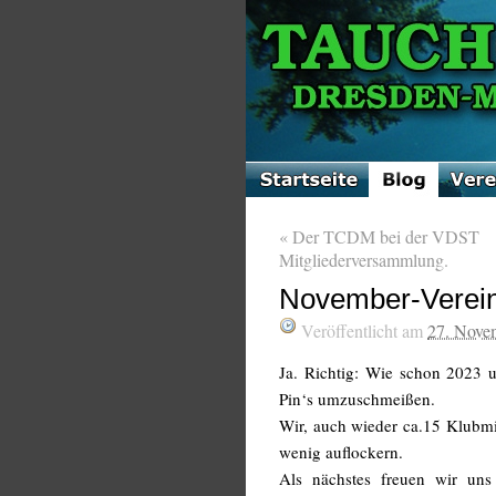
«
Der TCDM bei der VDST
Mitgliederversammlung.
November-Vereins
Veröffentlicht am
27. Nove
Ja. Richtig: Wie schon 2023 
Pin‘s umzuschmeißen.
Wir, auch wieder ca.15 Klubmi
wenig auflockern.
Als nächstes freuen wir un