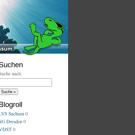
Suchen
Suche nach:
Blogroll
LVS Sachsen
0
SG Dresden
0
VDST
0