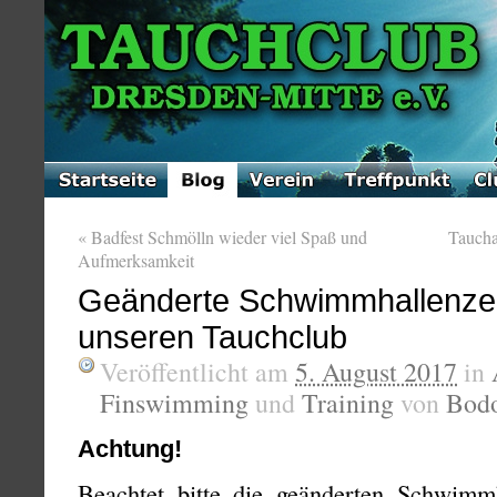
«
Badfest Schmölln wieder viel Spaß und
Taucha
Aufmerksamkeit
Geänderte Schwimmhallenzei
unseren Tauchclub
Veröffentlicht am
5. August 2017
in
Finswimming
und
Training
von
Bod
Achtung!
Beachtet bitte die geänderten Schwimmh