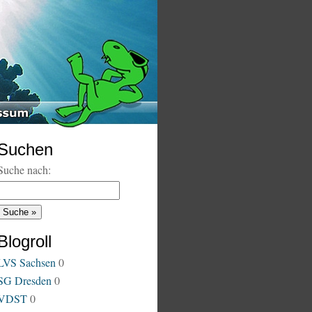
Suchen
Suche nach:
Blogroll
LVS Sachsen
0
SG Dresden
0
VDST
0