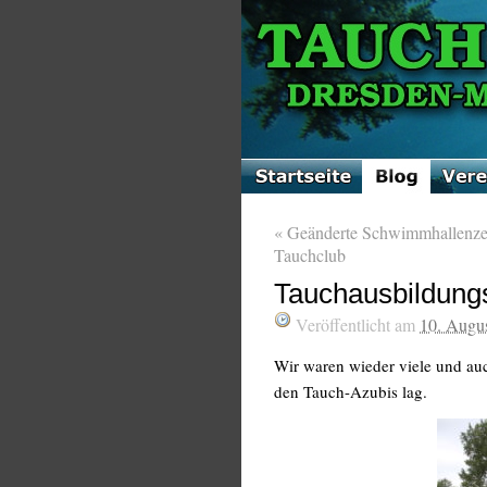
«
Geänderte Schwimmhallenzei
Tauchclub
Tauchausbildungs
Veröffentlicht am
10. Augu
Wir waren wieder viele und auc
den Tauch-Azubis lag.