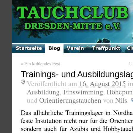
«
Ein kühlendes Fest
U
Trainings- und Ausbildungsla
Veröffentlicht am
16. August 2015
i
Ausbildung
,
Finswimming
,
Höhepun
und
Orientierungstauchen
von
Nils
.
Das alljährliche Trainingslager in Nordh
feste Institution nicht nur für die Orien
sondern auch für Azubis und Hobbytauch