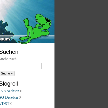
Suchen
Suche nach:
Blogroll
LVS Sachsen
0
SG Dresden
0
VDST
0