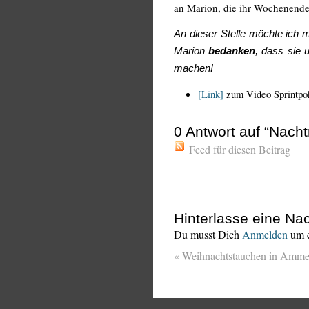
an Marion, die ihr Wochenende h
An dieser Stelle möchte ich
Marion
bedanken
, dass sie 
machen!
[Link]
zum Video Sprintpo
0
Antwort auf “Nacht
Feed für diesen Beitrag
Hinterlasse eine Nac
Du musst Dich
Anmelden
um e
«
Weihnachtstauchen in Amme