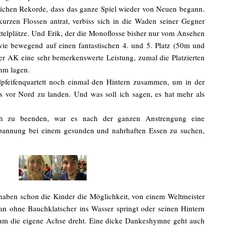
nlichen Rekorde, dass das ganze Spiel wieder von Neuen begann.
kurzen Flossen antrat, verbiss sich in die Waden seiner Gegner
ttelplätze. Und Erik, der die Monoflosse bisher nur vom Ansehen
wie bewegend auf einen fantastischen 4. und 5. Platz (50m und
er AK eine sehr bemerkenswerte Leistung, zumal die Platzierten
hm lagen.
lpfeifenquartett noch einmal den Hintern zusammen, um in der
 vor Nord zu landen. Und was soll ich sagen, es hat mehr als
ch zu beenden, war es nach der ganzen Anstrengung eine
tspannung bei einem gesunden und nahrhaften Essen zu suchen,
 haben schon die Kinder die Möglichkeit, von einem Weltmeister
man ohne Bauchklatscher ins Wasser springt oder seinen Hintern
um die eigene Achse dreht. Eine dicke Dankeshymne geht auch