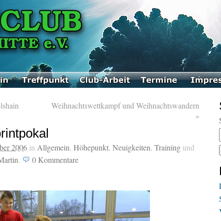
lshain
Weihnachtswettkampf und Weihnachtswandern
»
rintpokal
ber 2006
in
Allgemein
,
Höhepunkt
,
Neuigkeiten
,
Training
und
Martin
.
0
Kommentare