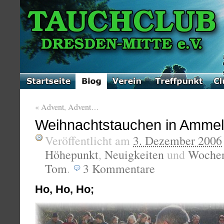
«
Advent, Advent…
Weihnachtstauchen in Ammel
Veröffentlicht am
3. Dezember 2006
Höhepunkt
,
Neuigkeiten
und
Wochen
Tom
.
3
Kommentare
Ho, Ho, Ho;