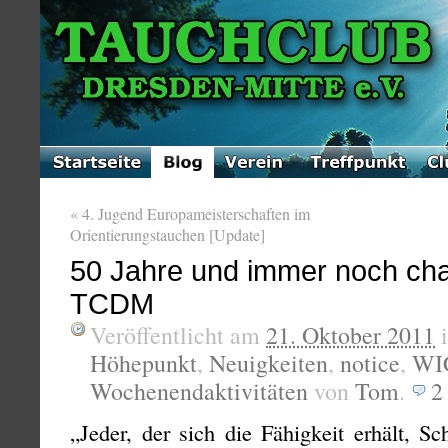
«
4. Jugend Europameisterschaften im
Orientierungstauchen [Update]
50 Jahre und immer noch cha
TCDM
Veröffentlicht am
21. Oktober 2011
Höhepunkt
,
Neuigkeiten
,
notice
,
WI
Wochenendaktivitäten
von
Tom
.
„Jeder, der sich die Fähigkeit erhält, S