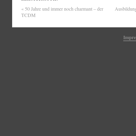
«
50 Jahre und immer noch charmant – der
Ausbildun
TCDM
Impr