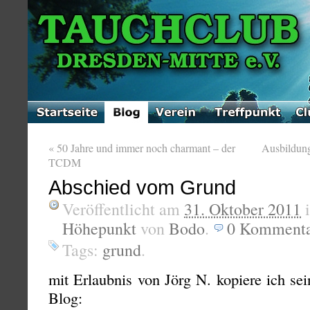
«
50 Jahre und immer noch charmant – der
Ausbildun
TCDM
Abschied vom Grund
Veröffentlicht am
31. Oktober 2011
Höhepunkt
von
Bodo
.
0
Kommenta
Tags:
grund
.
mit Erlaubnis von Jörg N. kopiere ich se
Blog: