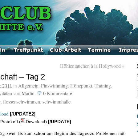
1
Höhlentauchen à la Hollywood
»
haft – Tag 2
r 2011
in
Allgemein
,
Finswimming
,
Höhepunkt
,
Training
,
itäten
von
Martin
.
0
Kommentare
g
,
flossenschwimmen
,
schwimmhalle
.
load
[/UPDATE2]
 Protokoll
(
Download)
[/UPDATE]
Tag zwei. Es kam schon am Beginn des Tages zu Problemen mit