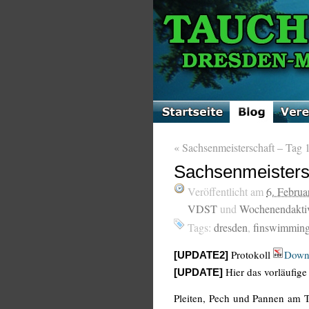
«
Sachsenmeisterschaft – Tag 
Sachsenmeistersc
Veröffentlicht am
6. Februa
VDST
und
Wochenendaktiv
Tags:
dresden
,
finswimmin
Protokoll
Down
[UPDATE2]
Hier das vorläufige
[UPDATE]
Pleiten, Pech und Pannen am 