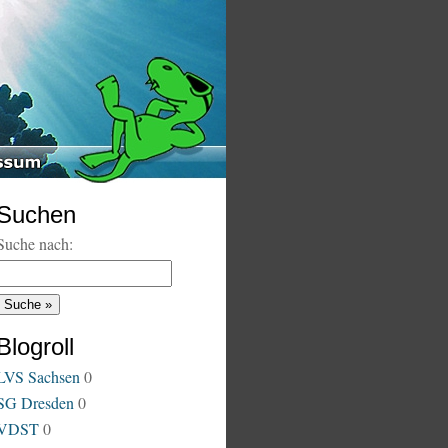
Suchen
Suche nach:
Blogroll
LVS Sachsen
0
SG Dresden
0
VDST
0