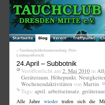
«
Tauchtauglichkeitsuntersuchung: Preis-
Leistungsübersicht
24.April – Subbotnik
Veröffentlicht am
2. Mai 2010
in
All
Geräteraum
,
Höhepunkt
,
Neuigkeite
Wochenendaktivitäten
von
Martin
.
Tags:
april
,
arbeitseinsatz
,
gerätera
Alle Jahre
wieder
trafen sich die Mit