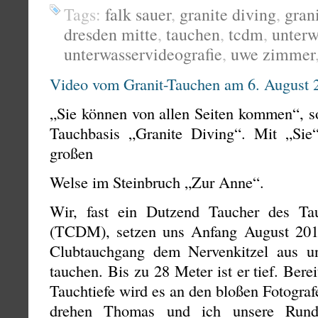
Tags:
falk sauer
,
granite diving
,
gran
dresden mitte
,
tauchen
,
tcdm
,
unterw
unterwasservideografie
,
uwe zimmer
Video vom Granit-Tauchen am 6. August 
„Sie können von allen Seiten kommen“, so
Tauchbasis „Granite Diving“. Mit „Sie
großen
Welse im Steinbruch „Zur Anne“.
Wir, fast ein Dutzend Taucher des Ta
(TCDM), setzen uns Anfang Au
Clubtauchgang dem Nervenkitzel aus u
tauchen. Bis zu 28 Meter ist er tief. Bere
Tauchtiefe wird es an den bloßen Fotograf
drehen Thomas und ich unsere Rund