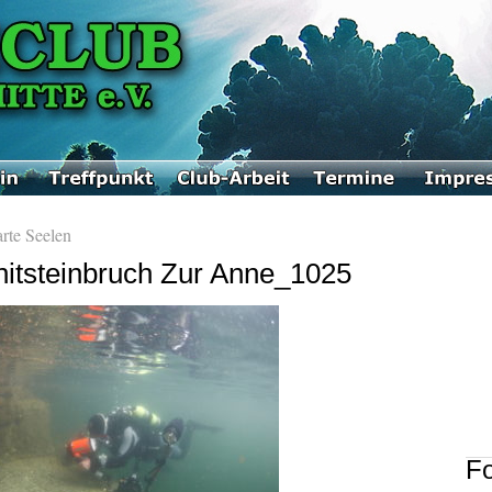
arte Seelen
tsteinbruch Zur Anne_1025
Fo