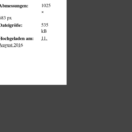
Abmessungen:
1025
×
683 px
Dateigröße:
535
kB
Hochgeladen am:
11.
August 2016