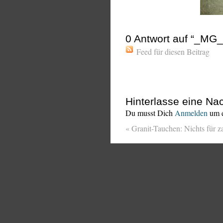
0
Antwort auf “_MG_
Feed für diesen Beitrag
Hinterlasse eine Nac
Du musst Dich
Anmelden
um e
«
Granit-Tauchen: Nichts für z