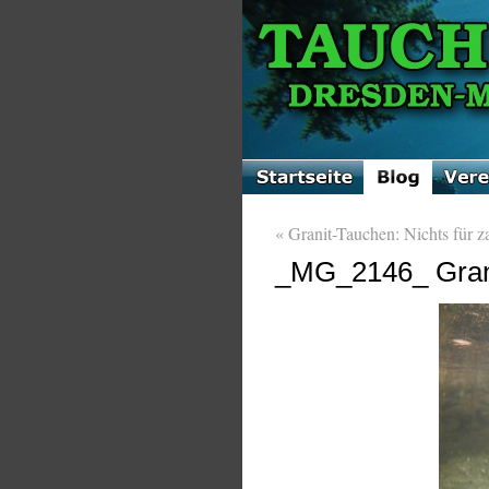
«
Granit-Tauchen: Nichts für z
_MG_2146_ Grani