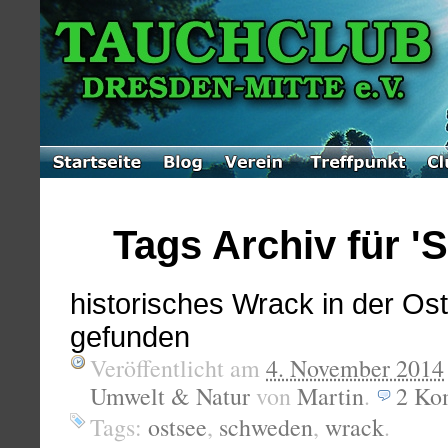
Tags Archiv für 
historisches Wrack in der Os
gefunden
Veröffentlicht am
4. November 2014
Umwelt & Natur
von
Martin
.
2
Ko
Tags:
ostsee
,
schweden
,
wrack
.