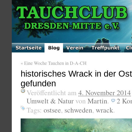
«
Eine Woche Tauchen in D-A-CH
historisches Wrack in der Os
gefunden
Veröffentlicht am
4. November 2014
Umwelt & Natur
von
Martin
.
2
Ko
Tags:
ostsee
,
schweden
,
wrack
.