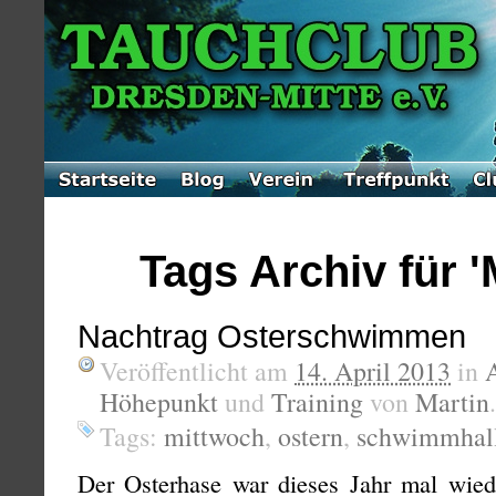
Tags Archiv für '
Nachtrag Osterschwimmen
Veröffentlicht am
14. April 2013
in
Höhepunkt
und
Training
von
Martin
Tags:
mittwoch
,
ostern
,
schwimmhal
Der Osterhase war dieses Jahr mal wie