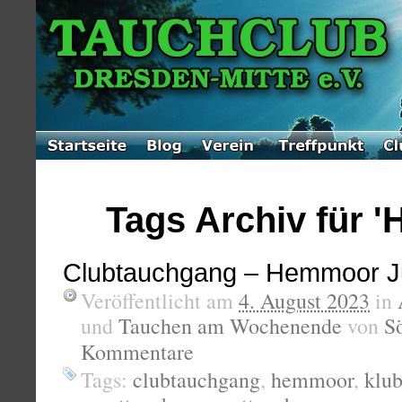
Tags Archiv für 
Clubtauchgang – Hemmoor J
Veröffentlicht am
4. August 2023
in
und
Tauchen am Wochenende
von
S
Kommentare
Tags:
clubtauchgang
,
hemmoor
,
klu