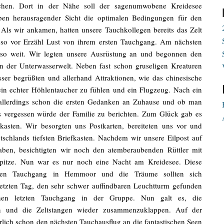
en. Dort in der Nähe soll der sagenumwobene Kreidesee
en herausragender Sicht die optimalen Bedingungen für den
Als wir ankamen, hatten unsere Tauchkollegen bereits das Zelt
 so vor Erzähl Lust von ihrem ersten Tauchgang. Am nächsten
so weit. Wir legten unsere Ausrüstung an und begonnen den
n der Unterwasserwelt. Neben fast schon gruseligen Kreaturen
ser begrüßten und allerhand Attraktionen, wie das chinesische
in echter Höhlentaucher zu fühlen und ein Flugzeug. Nach ein
llerdings schon die ersten Gedanken an Zuhause und ob man
was vergessen würde der Familie zu berichten. Zum Glück gab es
kasten. Wir besorgten uns Postkarten, bereiteten uns vor und
chlands tiefsten Briefkasten. Nachdem wir unsere Eilpost auf
ben, besichtigten wir noch den atemberaubenden Rüttler mit
itze. Nun war es nur noch eine Nacht am Kreidesee. Diese
zten Tauchgang in Hemmoor und die Träume sollten sich
etzten Tag, den sehr schwer auffindbaren Leuchtturm gefunden
chen letzten Tauchgang in der Gruppe. Nun galt es, die
en und die Zeltstangen wieder zusammenzuklappen. Auf der
erlich schon den nächsten Tauchausflug an die fantastischen Seen