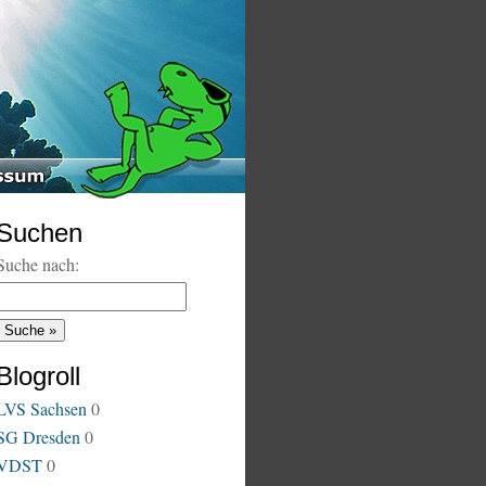
Suchen
Suche nach:
Blogroll
LVS Sachsen
0
SG Dresden
0
VDST
0