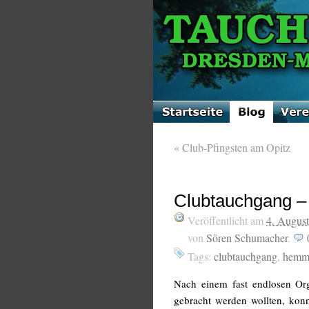
«
Club-Pfingsten am Opitz
Clubtauchgang –
Veröffentlicht am
4. Augus
von
Sören Schumacher
.
Tags:
clubtauchgang
,
hemm
Nach einem fast endlosen Org
gebracht werden wollten, konn