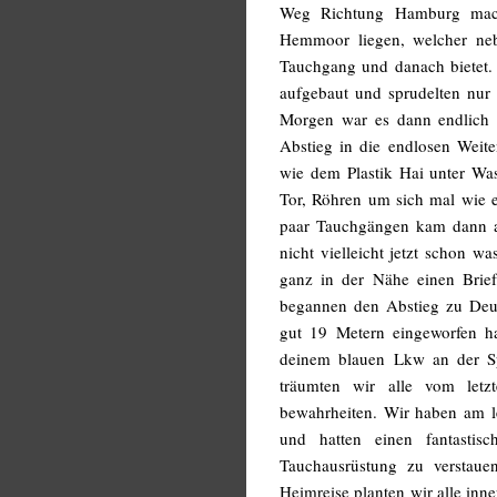
Weg Richtung Hamburg mach
Hemmoor liegen, welcher neb
Tauchgang und danach bietet. 
aufgebaut und sprudelten nur
Morgen war es dann endlich 
Abstieg in die endlosen Weite
wie dem Plastik Hai unter Was
Tor, Röhren um sich mal wie e
paar Tauchgängen kam dann a
nicht vielleicht jetzt schon 
ganz in der Nähe einen Brief
begannen den Abstieg zu Deuts
gut 19 Metern eingeworfen ha
deinem blauen Lkw an der Sp
träumten wir alle vom let
bewahrheiten. Wir haben am l
und hatten einen fantastis
Tauchausrüstung zu verstau
Heimreise planten wir alle inn