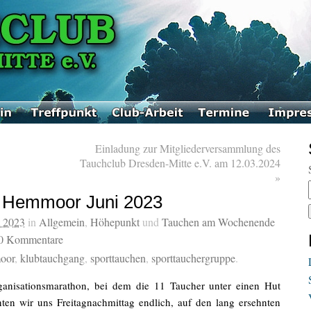
Einladung zur Mitgliederversammlung des
Tauchclub Dresden-Mitte e.V. am 12.03.2024
»
 Hemmoor Juni 2023
t 2023
in
Allgemein
,
Höhepunkt
und
Tauchen am Wochenende
0
Kommentare
oor
,
klubtauchgang
,
sporttauchen
,
sporttauchergruppe
.
anisationsmarathon, bei dem die 11 Taucher unter einen Hut
ten wir uns Freitagnachmittag endlich, auf den lang ersehnten