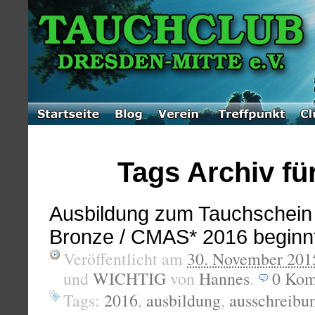
Tags Archiv für
Ausbildung zum Tauchschei
Bronze / CMAS* 2016 beginnt
Veröffentlicht am
30. November 201
und
WICHTIG
von
Hannes
.
0
Kom
Tags:
2016
,
ausbildung
,
ausschreibu