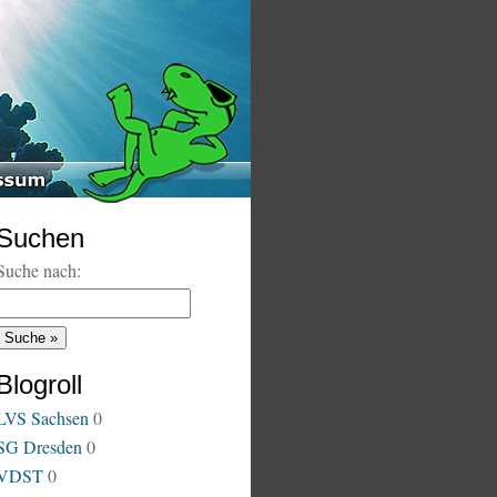
Suchen
Suche nach:
Blogroll
LVS Sachsen
0
SG Dresden
0
VDST
0