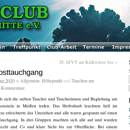
28. SFVT am Kulkwitzer See
»
bsttauchgang
ber 2020
in
Allgemein
,
Höhepunkt
und
Tauchen am
0
Kommentare
s sich die sieben Taucher und Taucherinnen und Begleitung am
enstein in Meißen trafen: Das Herbstlaub leuchtete hell im
se erleichterte das Umziehen und alle waren gespannt auf einen
Tauchgang. In drei Gruppen machten sich alle auf und wurden
Hecht und Co und klare Sicht bis zur Oberfläche. Bei einem