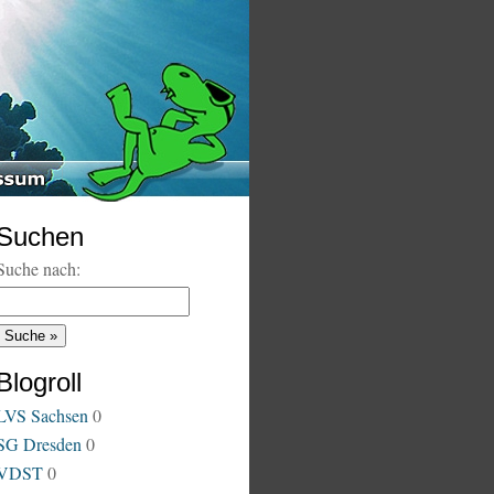
Suchen
Suche nach:
Blogroll
LVS Sachsen
0
SG Dresden
0
VDST
0