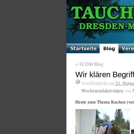
«
TCDM Blog
Wir klären Begrif
Veröffentlicht am
21. Nove
Wochenendaktivitäten
von
Heute zum Thema Kuchen (ver)