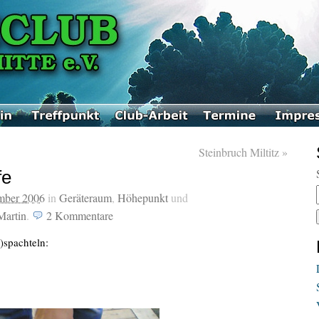
Steinbruch Miltitz
»
fe
mber 2006
in
Geräteraum
,
Höhepunkt
und
Martin
.
2
Kommentare
spachteln: