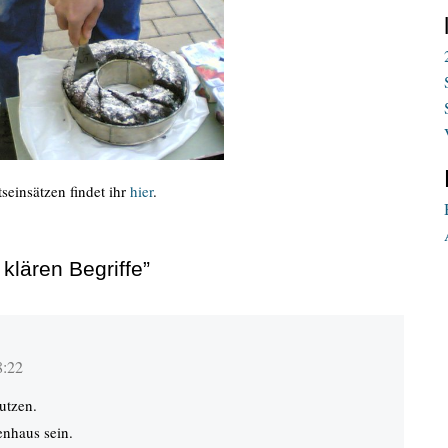
seinsätzen findet ihr
hier
.
klären Begriffe”
8:22
utzen.
enhaus sein.