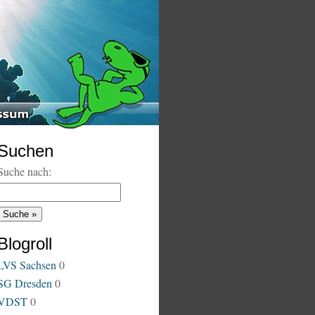
Suchen
Suche nach:
Blogroll
LVS Sachsen
0
SG Dresden
0
VDST
0