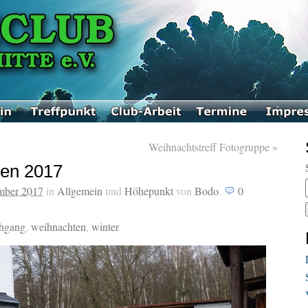
Weihnachtstreff Fotogruppe
»
en 2017
mber 2017
in
Allgemein
und
Höhepunkt
von
Bodo
.
0
chgang
,
weihnachten
,
winter
.