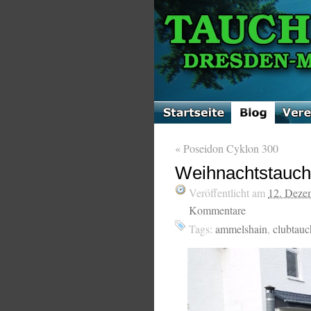
«
Poseidon Cyklon 300
Weihnachtstauch
Veröffentlicht am
12. Deze
Kommentare
Tags:
ammelshain
,
clubtau