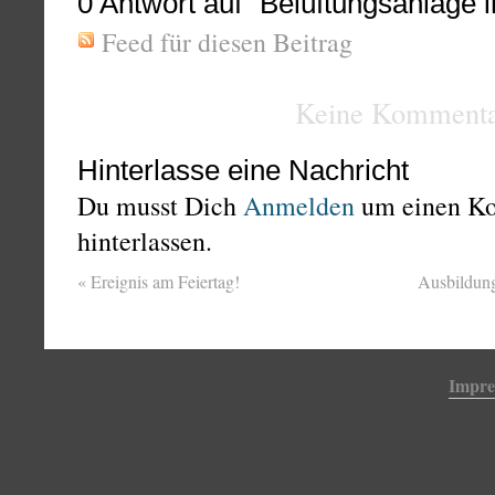
0
Antwort auf “Belüftungsanlage i
Feed für diesen Beitrag
Keine Kommenta
Hinterlasse eine Nachricht
Du musst Dich
Anmelden
um einen K
hinterlassen.
«
Ereignis am Feiertag!
Ausbildun
Impr