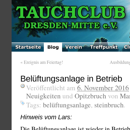
«
Ereignis am Feiertag!
Ausbildun
Belüftungsanlage in Betrieb
Veröffentlicht am
6. November 2016
Neuigkeiten
und
Opitzbruch
von
Mar
Tags:
belüftungsanlage
,
steinbruch
.
Hinweis vom Lars:
Die Belüftungsanlage ist wieder in Betrieb