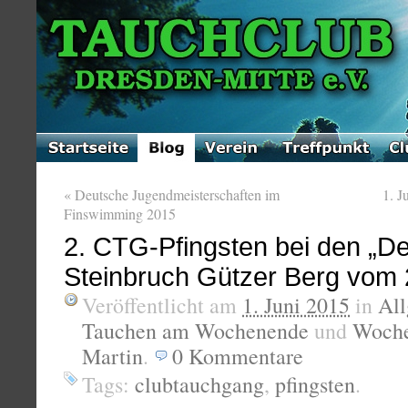
«
Deutsche Jugendmeisterschaften im
1. 
Finswimming 2015
2. CTG-Pfingsten bei den „De
Steinbruch Gützer Berg vom 
Veröffentlicht am
1. Juni 2015
in
Al
Tauchen am Wochenende
und
Woche
Martin
.
0
Kommentare
Tags:
clubtauchgang
,
pfingsten
.