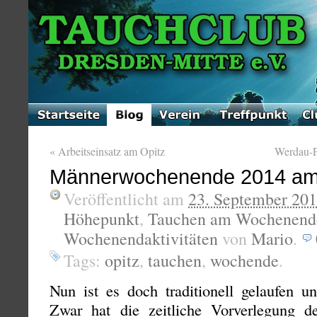
«
Arbeitseinsatz am Opitz
Werdau-P
Männerwochenende 2014 am
Veröffentlicht am
23. September 20
Höhepunkt
,
Tauchen am Wochenend
Wochenendaktivitäten
von
Mario
.
Tags:
opitz
,
tauchen
,
wochende
.
Nun ist es doch traditionell gelaufen 
Zwar hat die zeitliche Vorverlegung d