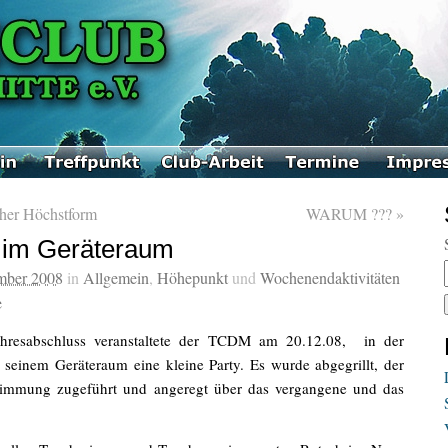
cher Höchstform
WARUM ???
»
 im Geräteraum
mber 2008
in
Allgemein
,
Höhepunkt
und
Wochenendaktivitäten
e
ahresabschluss veranstaltete der TCDM am 20.12.08, in der
 seinem Geräteraum eine kleine Party. Es wurde abgegrillt, der
stimmung zugeführt und angeregt über das vergangene und das