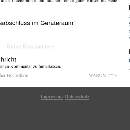
 allen Taucherinnen und Tauchern einen guten Rutsch ins Neue
esabschluss im Geräteraum”
Keine Kommentare
hricht
inen Kommentar zu hinterlassen.
cher Höchstform
WARUM ???
»
Impressum
Datenschutz
,