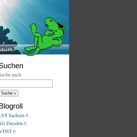
Suchen
Suche nach:
Blogroll
LVS Sachsen
0
SG Dresden
0
VDST
0