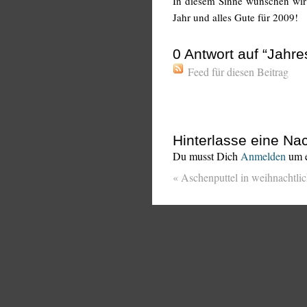
In diesem Sinne wünschen wir
Jahr und alles Gute für 2009!
0
Antwort auf “Jahr
Feed für diesen Beitrag
Hinterlasse eine Nac
Du musst Dich
Anmelden
um e
«
Aschenputtel in weihnachtli