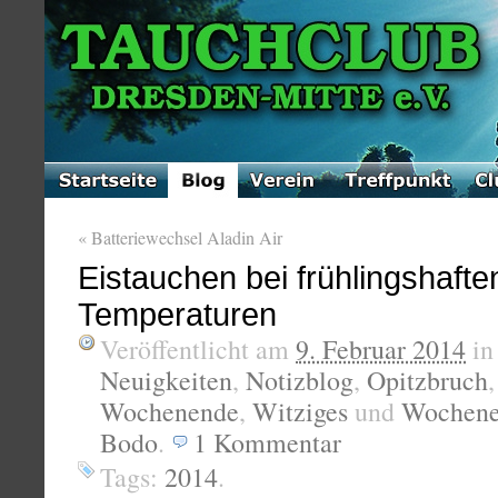
«
Batteriewechsel Aladin Air
Eistauchen bei frühlingshafte
Temperaturen
Veröffentlicht am
9. Februar 2014
i
Neuigkeiten
,
Notizblog
,
Opitzbruch
Wochenende
,
Witziges
und
Wochene
Bodo
.
1
Kommentar
Tags:
2014
.