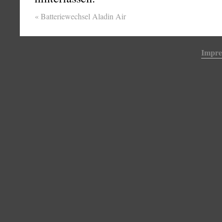
«
Batteriewechsel Aladin Air
Impr