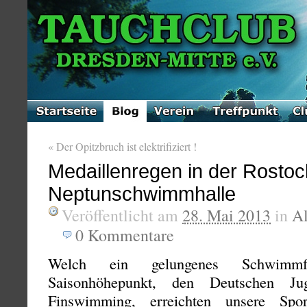
«
Der Opitzbruch ist elektrifiziert !
Medaillenregen in der Rostoc
Neptunschwimmhalle
Veröffentlicht am
28. Mai 2013
in
A
0
Kommentare
Welch ein gelungenes Schwimmf
Saisonhöhepunkt, den Deutschen Jug
Finswimming, erreichten unsere Spor