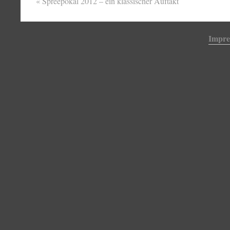
«
Spreepokal 2012 – ein klassischer Auftakt
Impr