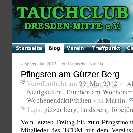
«
Spreepokal 2012 – ein klassischer Auftakt
Pfingsten am Gützer Berg
Veröffentlicht am
29. Mai 2012
in
A
Neuigkeiten
,
Tauchen am Wochenen
Wochenendaktivitäten
von
Martin
.
Tags:
gützer berg
,
landsberg
,
löbejü
Vom letzten Freitag bis zum Pfingstmont
Mitglieder des TCDM auf dem Vereins