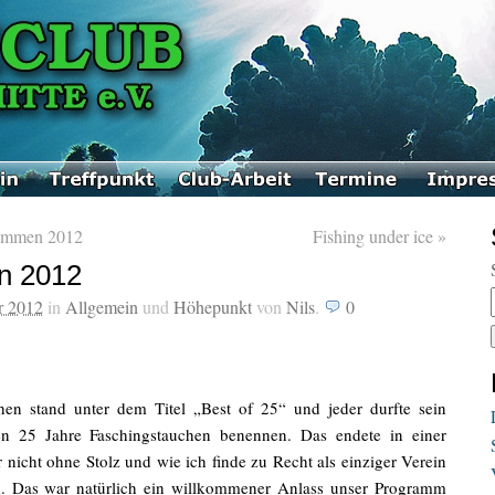
immen 2012
Fishing under ice
»
n 2012
r 2012
in
Allgemein
und
Höhepunkt
von
Nils
.
0
hen stand unter dem Titel „Best of 25“ und jeder durfte sein
n 25 Jahre Faschingstauchen benennen. Das endete in einer
 nicht ohne Stolz und wie ich finde zu Recht als einziger Verein
. Das war natürlich ein willkommener Anlass unser Programm