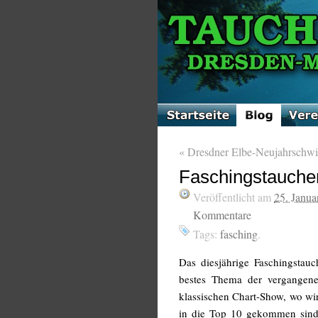
«
Dresdner Elbe-Neujahrschw
Faschingstauche
Veröffentlicht am
25. Janua
Kommentare
Tags:
fasching
.
Das diesjährige Faschingstauc
bestes Thema der vergangene
klassischen Chart-Show, wo wir
in die Top 10 gekommen sind