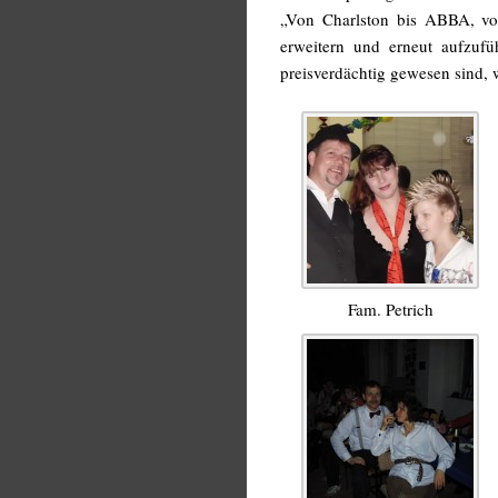
„Von Charlston bis ABBA, von
erweitern und erneut aufzuf
preisverdächtig gewesen sind,
Fam. Petrich