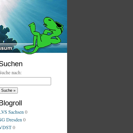
Suchen
Suche nach:
Blogroll
LVS Sachsen
0
SG Dresden
0
VDST
0