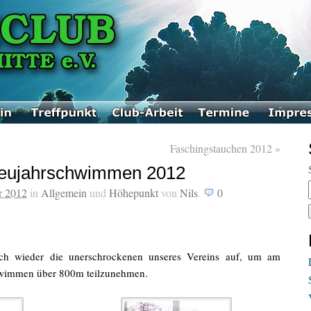
Faschingstauchen 2012
»
Neujahrschwimmen 2012
r 2012
in
Allgemein
und
Höhepunkt
von
Nils
.
0
ch wieder die unerschrockenen unseres Vereins auf, um am
chwimmen über 800m teilzunehmen.