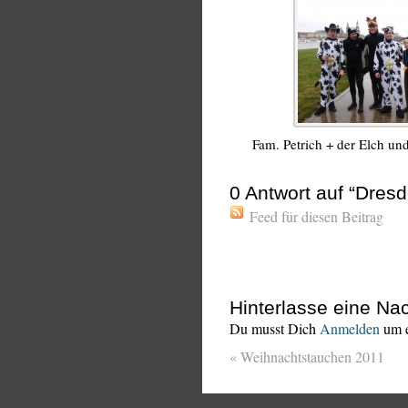
Fam. Petrich + der Elch un
0
Antwort auf “Dres
Feed für diesen Beitrag
Hinterlasse eine Nac
Du musst Dich
Anmelden
um e
«
Weihnachtstauchen 2011