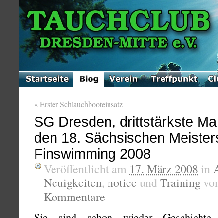
«
Erster Schlauchbooteinsatz
SG Dresden, drittstärkste Ma
den 18. Sächsischen Meister
Finswimming 2008
Veröffentlicht am
17. März 2008
in
Neuigkeiten
,
notice
und
Training
vo
Kommentare
Sie sind schon wieder Geschichte,