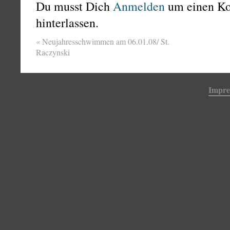
Du musst Dich
Anmelden
um einen K
hinterlassen.
«
Neujahresschwimmen am 06.01.08/ St.
Raczynski
Impr