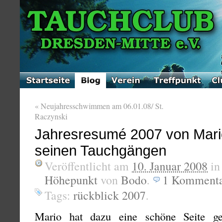
«
Neujahresschwimmen am 06.01.08/ St.
Raczynski
Jahresresumé 2007 von Mari
seinen Tauchgängen
Veröffentlicht am
10. Januar 2008
i
Höhepunkt
von
Bodo
.
1
Komment
Tags:
rückblick 2007
.
Mario hat dazu eine schöne Seite ges