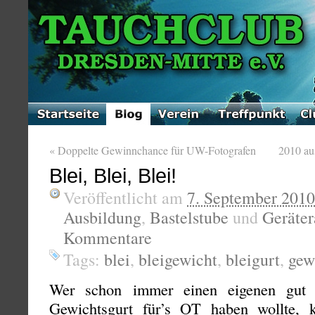
«
Doppelte Gewinnchance für UW-Fotografen
2010 aus
Blei, Blei, Blei!
Veröffentlicht am
7. September 2010
Ausbildung
,
Bastelstube
und
Geräte
Kommentare
Tags:
blei
,
bleigewicht
,
bleigurt
,
gew
Wer schon immer einen eigenen gut g
Gewichtsgurt für’s OT haben wollte, k