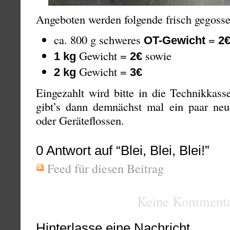
Angeboten werden folgende frisch gegossen
ca. 800 g schweres
=
OT-Gewicht
2
Gewicht =
sowie
1 kg
2€
Gewicht =
2 kg
3€
Eingezahlt wird bitte in die Technikkass
gibt’s dann demnächst mal ein paar ne
oder Geräteflossen.
0
Antwort auf “Blei, Blei, Blei!”
Feed für diesen Beitrag
Keine Kommenta
Hinterlasse eine Nachricht