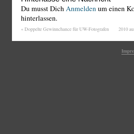
Du musst Dich
Anmelden
um einen K
hinterlassen.
«
Doppelte Gewinnchance für UW-Fotografen
2010 aus
Impr