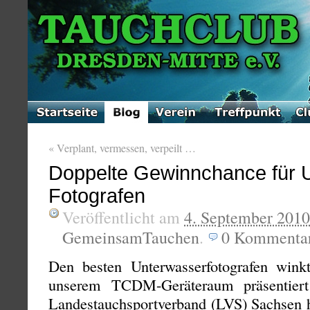
«
Verplant, vermessen, verpeilt …
Doppelte Gewinnchance für
Fotografen
Veröffentlicht am
4. September 2010
GemeinsamTauchen
.
0
Kommenta
Den besten Unterwasserfotografen wink
unserem TCDM-Geräteraum präsentier
Landestauchsportverband (LVS) Sachsen h