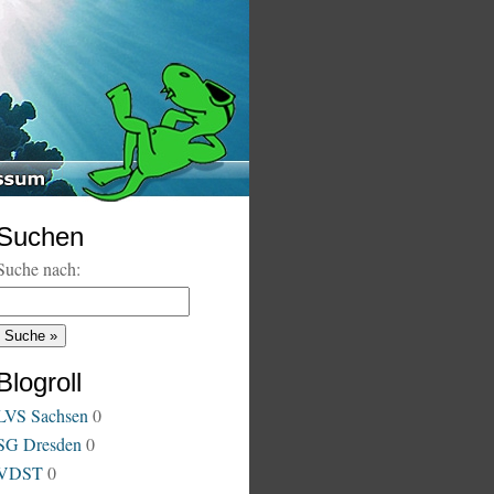
Suchen
Suche nach:
Blogroll
LVS Sachsen
0
SG Dresden
0
VDST
0