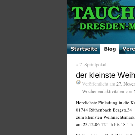
«
7. Sprintpokal
der kleinste We
Veröffentlicht am
27. Nove
Wochenendaktivitäten
von
Herzlichste Einladung in die K
01744 Röthenbach Bergstr.34
zum kleinsten Weihnachtsmarkt
am 23.12.06 12°° h bis 18°° h