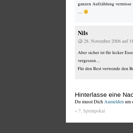
ganzen Aufzählung vermisse 
…
Nils
28. November 2006 auf 1
Aber sicher ist für lecker Es
vergessen…
Für den Rest verwende den R
Hinterlasse eine Nac
Du musst Dich
Anmelden
um e
«
7. Sprintpokal