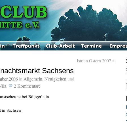
Istrien Ostern 2007
»
ihnachtsmarkt Sachsens
mber 2006
in
Allgemein
,
Neuigkeiten
und
Nils
.
2
Kommentare
unstscheune bei Böttger`s in
 in Sachsen