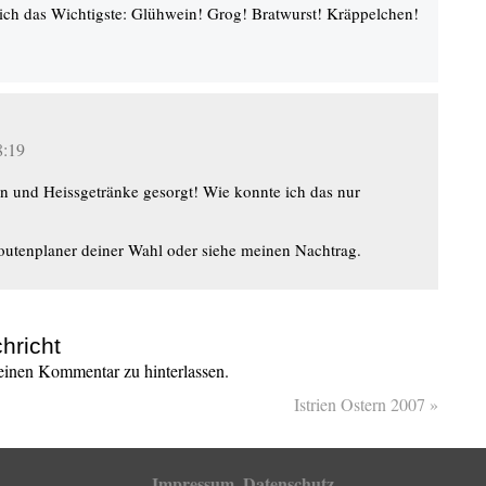
ich das Wichtigste: Glühwein! Grog! Bratwurst! Kräppelchen!
8:19
sen und Heissgetränke gesorgt! Wie konnte ich das nur
outenplaner deiner Wahl oder siehe meinen Nachtrag.
hricht
inen Kommentar zu hinterlassen.
Istrien Ostern 2007
»
Impressum
Datenschutz
,