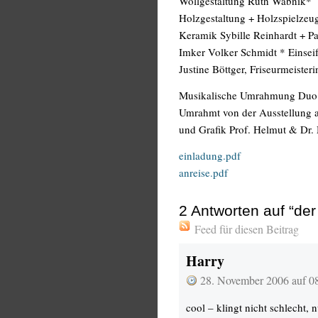
Wollgestaltung Ruth Wabnik*
Holzgestaltung + Holzspielzeug
Keramik Sybille Reinhardt + Pa
Imker Volker Schmidt * Einsei
Justine Böttger, Friseurmeister
Musikalische Umrahmung Duo F
Umrahmt von der Ausstellung al
und Grafik Prof. Helmut & Dr. 
einladung.pdf
anreise.pdf
2
Antworten auf “de
Feed für diesen Beitrag
Harry
28. November 2006 auf 0
cool – klingt nicht schlecht