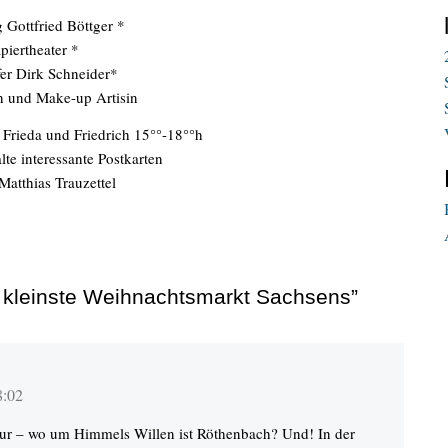
 Gottfried Böttger *
piertheater *
fer Dirk Schneider*
in und Make-up Artisin
rieda und Friedrich 15°°-18°°h
te interessante Postkarten
Matthias Trauzettel
r kleinste Weihnachtsmarkt Sachsens”
8:02
, nur – wo um Himmels Willen ist Röthenbach? Und! In der