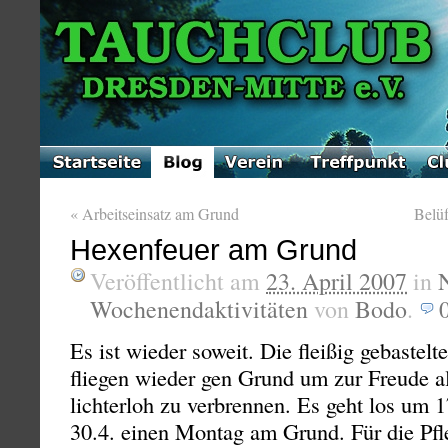
«
Arbeitseinsatz am Grund
Belüf
Hexenfeuer am Grund
Veröffentlicht am
23. April 2007
in
Wochenendaktivitäten
von
Bodo
.
Es ist wieder soweit. Die fleißig gebastel
fliegen wieder gen Grund um zur Freude a
lichterloh zu verbrennen. Es geht los um 
30.4. einen Montag am Grund. Für die Pfl