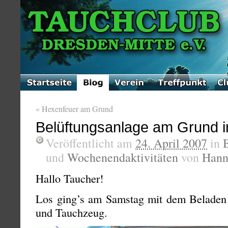
«
Hexenfeuer am Grund
Belüftungsanlage am Grund ins
Veröffentlicht am
24. April 2007
in
und
Wochenendaktivitäten
von
Hann
Hallo Taucher!
Los ging’s am Samstag mit dem Beladen
und Tauchzeug.