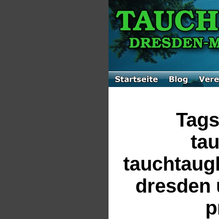
Tags
tau
tauchtaug
dresden 
p