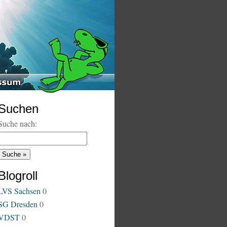
Suchen
Suche nach:
Blogroll
LVS Sachsen
0
SG Dresden
0
VDST
0