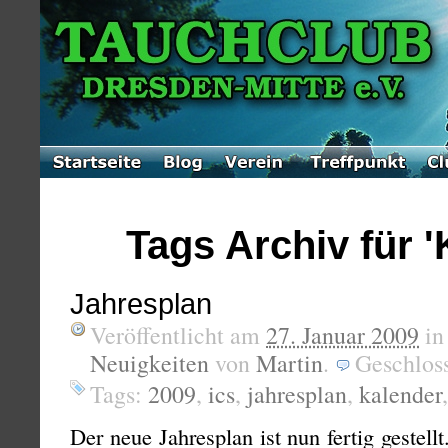
Tags Archiv für '
Jahresplan
Veröffentlicht am
27. Januar 2009
i
Neuigkeiten
von
Martin
.
Geschlos
Tags:
2009
,
ics
,
jahresplan
,
kalender
Der neue Jahresplan ist nun fertig gestellt.