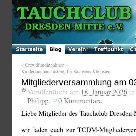
«
Crowdfundingaktion –
Kindertauchausrüstung für Sachsens Kleinsten
Mitgliederversammlung am 0
Veröffentlicht am
18. Januar 2026
i
Philipp
.
0
Kommentare
Liebe Mitglieder des Tauchclub Dresden-M
wir laden euch zur TCDM-Mitgliederve