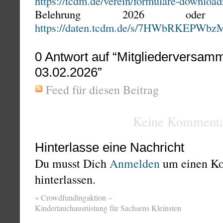
https://tcdm.de/verein/formulare-download
Belehrung 2026 oder 
https://daten.tcdm.de/s/7HWbRKEPWbz
0
Antwort auf “Mitgliederversam
03.02.2026”
Feed für diesen Beitrag
Keine Kommenta
Hinterlasse eine Nachricht
Du musst Dich
Anmelden
um einen K
hinterlassen.
«
Crowdfundingaktion –
Kindertauchausrüstung für Sachsens Kleinsten