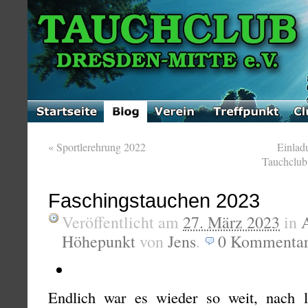
«
Sportlerehrung 2022
Einlad
Tauchclub
Faschingstauchen 2023
Veröffentlicht am
27. März 2023
in
Höhepunkt
von
Jens
.
0
Kommenta
Endlich war es wieder so weit, nach 